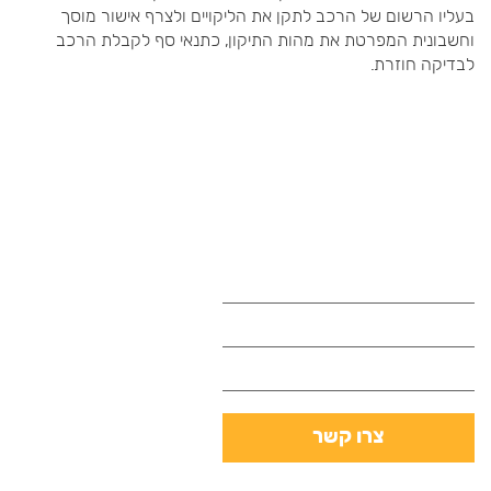
בעליו הרשום של הרכב לתקן את הליקויים ולצרף אישור מוסך
וחשבונית המפרטת את מהות התיקון, כתנאי סף לקבלת הרכב
לבדיקה חוזרת.
במה נוכל לעזור לך היום?
אנא השאר פרטים ונחזור אליך בהקדם
צרו קשר