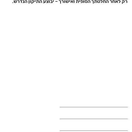
רק לאחר החלטתך הסופית ואישורך – יבוצע התיקון הנדרש.
במה נוכל לעזור לך היום?
אנא השאר פרטים ונחזור אליך בהקדם