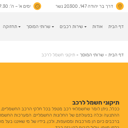
דרך בר יהודה 147, 20300 נשר
ימים א' – ה': 07:30 – 16:00
דף הבית
אודות
שירות רכבים
שרותי המוסך
תחזוקה
דף הבית
-
שרותי המוסך
-
תיקוני חשמל לרכב
תיקוני חשמל לרכב
ככלל, ניתן לומר שחשמלאי רכב מטפל בכל חלקי הרכב החשמליים, 
ההתנעה וכלה בפעולתם של החלונות החשמליים. המערכות החשמלי
ברכבים כיום הן מורכבות ומסועפות, ולכן, בידיו של מי שאיננו בעל מק
בלתי מיומן, עלול לגרום להן נזק כבד.