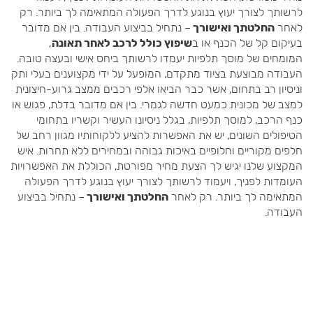
לרשותך לצורך יעוץ בנוגע לדרך הפעולה המתאימה לך ביותר. רק
לאחר
החלטתך ואישורך
– נתחיל בביצוע העבודה. בין אם מדובר
בעיקום קל של הכנף או ב
שיפוץ כולל לרכב לאחר תאונה
,
המומחים של מוסך תלפיות יעמדו לרשותך ביחס אישי ובעצה טובה.
העבודה מבוצעת בציוד מתקדם, המופעל על ידי מקצוענים בעלי ותק
וניסיון רב בתחום, אשר כבר הביאו אלפי רכבים ממצב גרוע-חיצונית
למצב של מכונית כמעט חדשה לגמרי. בין אם מדובר בדלת, פגוש או
כנף הרכב, למוסך תלפיות, בגלל ניסיונו העשיר וקשריו בתחומי
הטיפולים השונים, יש את האפשרות להציע ללקוחותיו מגוון רחב של
חלפים מקוריים וחלופיים באיכות גבוהה ובמחירים ללא תחרות. איש
המקצוע שלנו יגיש לך הצעת מחיר מפורטת, הכוללת את האפשרויות
העומדות לפניך, ויעמוד לרשותך לצורך יעוץ בנוגע לדרך הפעולה
המתאימה לך ביותר. רק לאחר
החלטתך ואישורך
– נתחיל בביצוע
העבודה.
במה נוכל לעזור לך היום?